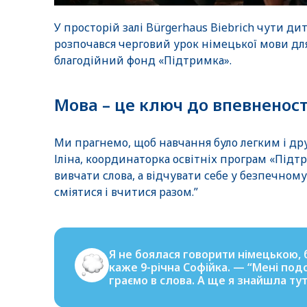
У просторій залі Bürgerhaus Biebrich чути дит
розпочався черговий урок німецької мови для
благодійний фонд «Підтримка».
Мова – це ключ до впевненост
Ми прагнемо, щоб навчання було легким і др
Іліна, координаторка освітніх програм «Підт
вивчати слова, а відчувати себе у безпечном
сміятися і вчитися разом.”
Я не боялася говорити німецькою, 
каже 9-річна Софійка. — “Мені под
граємо в слова. А ще я знайшла тут