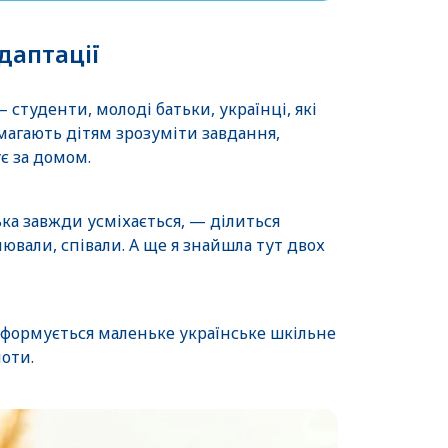
даптації
туденти, молоді батьки, українці, які
магають дітям зрозуміти завдання,
є за домом.
ька завжди усміхається, — ділиться
лювали, співали. А ще я знайшла тут двох
, формується маленьке українське шкільне
ноти.