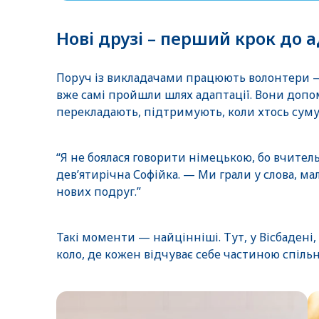
Нові друзі – перший крок до а
Поруч із викладачами працюють волонтери — с
вже самі пройшли шлях адаптації. Вони допо
перекладають, підтримують, коли хтось суму
“Я не боялася говорити німецькою, бо вчител
дев’ятирічна Софійка. — Ми грали у слова, ма
нових подруг.”
Такі моменти — найцінніші. Тут, у Вісбадені
коло, де кожен відчуває себе частиною спіль