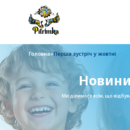
Skip
to
content
Головна
»
Перша зустріч у жовтні
Новини 
Ми ділимося всім, що відбув