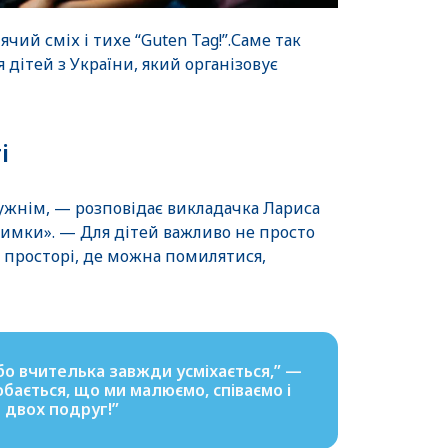
ячий сміх і тихе “Guten Tag!”.Саме так
 дітей з України, який організовує
і
ужнім, — розповідає викладачка Лариса
римки». — Для дітей важливо не просто
у просторі, де можна помилятися,
бо вчителька завжди усміхається,” —
обається, що ми малюємо, співаємо і
 двох подруг!”