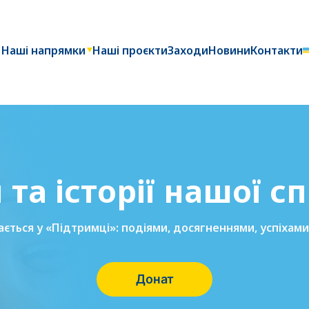
Наші напрямки
Наші проєкти
Заходи
Новини
Контакти
та історії нашої с
ається у «Підтримці»: подіями, досягненнями, успіхами 
Донат