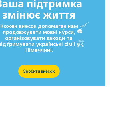
Ваша підтримка
змінює життя
Кожен внесок допомагає нам
продовжувати мовні курси,
організовувати заходи та
підтримувати українські сім’ї у
Німеччині.
Зробити внесок