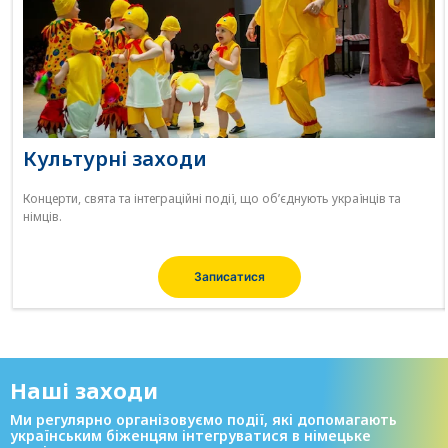
Культурні заходи
Концерти, свята та інтеграційні події, що об’єднують українців та
німців.
Записатися
Наші заходи
Ми регулярно організовуємо події, які допомагають
українським біженцям інтегруватися в німецьке