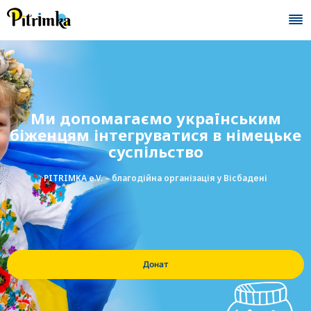
Skip
to
content
Ми допомагаємо українським
біженцям інтегруватися в німецьке
суспільство
PITRIMKA e.V. – благодійна організація у Вісбадені
Донат