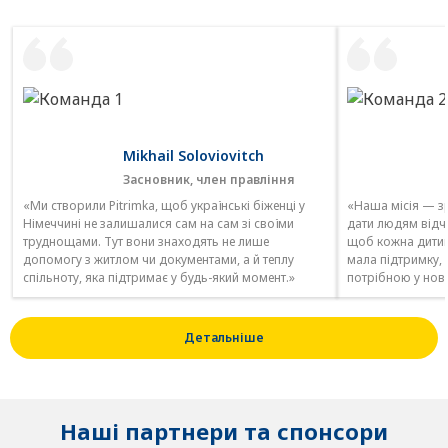
Mikhail Soloviovitch
Засновник, член правління
«Ми створили Pitrimka, щоб українські біженці у
«Наша місія — з
Німеччині не залишалися сам на сам зі своїми
дати людям відч
труднощами. Тут вони знаходять не лише
щоб кожна дитин
допомогу з житлом чи документами, а й теплу
мала підтримку,
спільноту, яка підтримає у будь-який момент.»
потрібною у ново
Детальніше
Наші партнери та спонсори