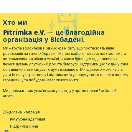
Хто ми
Pitrimka e.V.
— це благодійна
організація у Вісбадені.
Ми – група волонтерів з різних країн світу, що протистоять війні
розв’язаній на тенетах України. Метою нашого товариства є допомага
потерпаючим від війни в Україні, а також біженцям від політичних
переслідувань у путінській росії та білорусії. Підтримка цих людей у їхній
складній життєвій ситуації є дуже важливою. Ми шукаємо можливість
дати їм нову перспективу і підтримати їх у пошуку свого шляху в новому
середовищі та побудові незалежного життя.
Ми допомагаємо українському народу у протистоянні Російській
агресії.
Мовна інтеграція
Культурна адаптація
Підтримка сімей