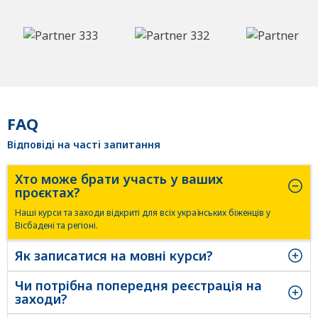
FAQ
Відповіді на часті запитання
Хто може брати участь у ваших
проєктах?
Наші курси та заходи відкриті для всіх українських біженців у
Вісбадені та регіоні.
Як записатися на мовні курси?
Наші курси та заходи відкриті для всіх українських біженців у
Вісбадені та регіоні.
Чи потрібна попередня реєстрація на
заходи?
Наші курси та заходи відкриті для всіх українських біженців у