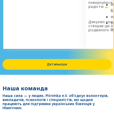
повернулося,
організацією. Опис бездоганного заходу
п
радістю
з нашою організацією.
б
п
Дякуємо кожн
п
створив цю 
з
різдвяного ч
і
т
Детальніше
Наша команда
Наша сила — у людях. Pitrimka e.V. об’єднує волонтерів,
викладачів, психологів і спеціалістів, які щодня
працюють для підтримки українських біженців у
Німеччині.