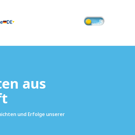
te
DE
ten aus
ft
chichten und Erfolge unserer