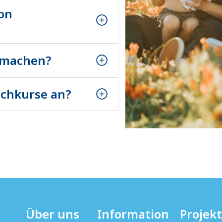
ffen.
ion
allen ukrainischen
ffen.
itmachen?
allen ukrainischen
ffen.
achkurse an?
allen ukrainischen
ffen.
Über uns
Information
Projek