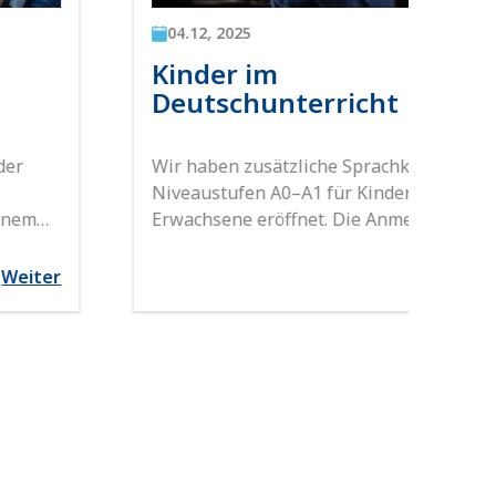
04.12, 2025
04.1
Kinder im
Fam
Deutschunterricht
Im Se
Famil
Wir haben zusätzliche Sprachkurse der
Wohn
Niveaustufen A0–A1 für Kinder und
Erwachsene eröffnet. Die Anmeldung ist
ab sofort möglich!
Weiter