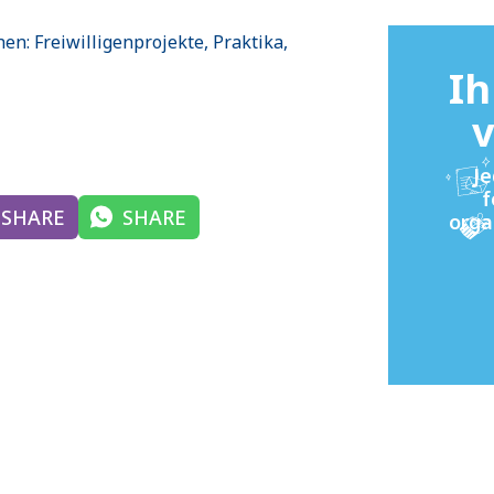
n: Freiwilligenprojekte, Praktika,
Ih
v
Je
f
SHARE
SHARE
orga