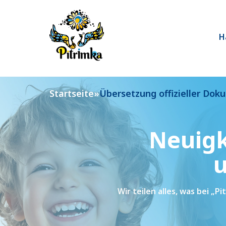
Skip
to
content
H
Startseite
»
Übersetzung offizieller Do
Neuigk
u
Wir teilen alles, was bei „