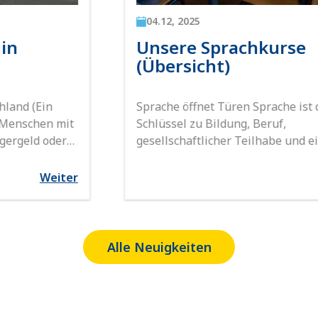
04.12, 2025
Unsere Sprachkurse
(Übersicht)
Sprache öffnet Türen Sprache ist der
Schlüssel zu Bildung, Beruf,
gesellschaftlicher Teilhabe und einem
selbstständigen Leben in Deutschland.
Deshalb verstehen wir Sprachunterricht
Weiter
nicht nur als Vorbereitung auf
Prüfungen, sondern als Begleitung auf
dem Weg zu einem erfolgreichen und
selbstbestimmten Leben. Unsere
Alle Neuigkeiten
Sprachabteilung richtet sich an Kinder,
Jugendliche und Erwachsene mit
unterschiedlichen sprachlichen
Voraussetzungen und Lernzielen. […]