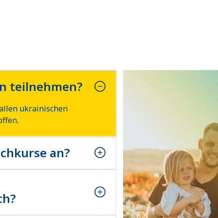
en teilnehmen?
allen ukrainischen
ffen.
achkurse an?
allen ukrainischen
ffen.
ch?
allen ukrainischen