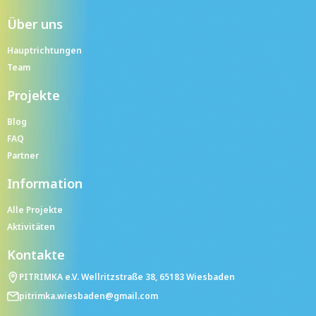
Über uns
Hauptrichtungen
Team
Projekte
Blog
FAQ
Partner
Information
Alle Projekte
Aktivitäten
Kontakte
PITRIMKA e.V. Wellritzstraße 38, 65183 Wiesbaden
pitrimka.wiesbaden@gmail.com