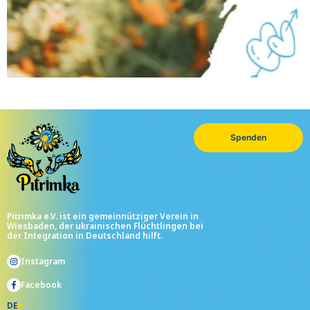
Spenden
Pitrimka e.V. ist ein gemeinnütziger Verein in
Wiesbaden, der ukrainischen Flüchtlingen bei
der Integration in Deutschland hilft.
Instagram
Facebook
DE