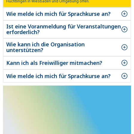
Flüchtlingen in Wiesbaden und Umgebung offen.
Wie melde ich mich für Sprachkurse an?
Unsere Kurse und Veranstaltungen stehen allen ukrainischen
Flüchtlingen in Wiesbaden und Umgebung offen.
Ist eine Voranmeldung für Veranstaltungen
erforderlich?
Unsere Kurse und Veranstaltungen stehen allen ukrainischen
Flüchtlingen in Wiesbaden und Umgebung offen.
Wie kann ich die Organisation
unterstützen?
Unsere Kurse und Veranstaltungen stehen allen ukrainischen
Flüchtlingen in Wiesbaden und Umgebung offen.
Kann ich als Freiwilliger mitmachen?
Unsere Kurse und Veranstaltungen stehen allen ukrainischen
Flüchtlingen in Wiesbaden und Umgebung offen.
Wie melde ich mich für Sprachkurse an?
Unsere Kurse und Veranstaltungen stehen allen ukrainischen
Flüchtlingen in Wiesbaden und Umgebung offen.