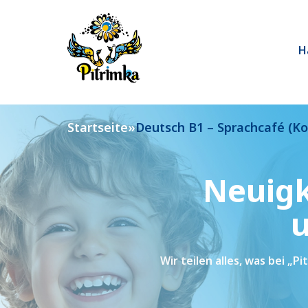
Skip
to
content
H
Startseite
»
Deutsch B1 – Sprachcafé (Ko
Neuigk
u
Wir teilen alles, was bei „