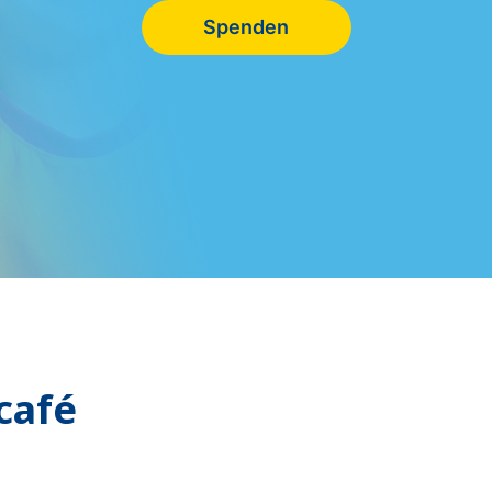
Spenden
café