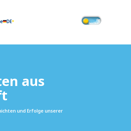
te
DE
ten aus
ft
chichten und Erfolge unserer