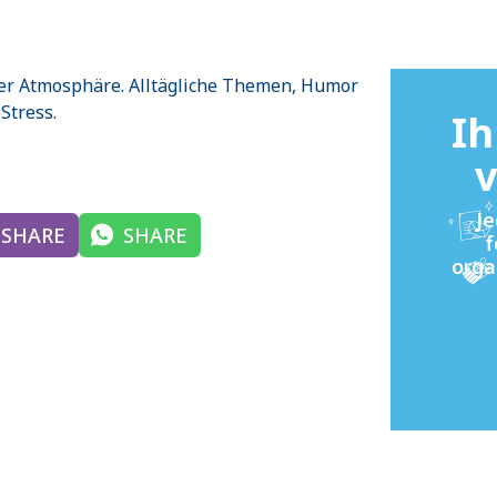
her Atmosphäre. Alltägliche Themen, Humor
Stress.
Ih
v
Je
SHARE
SHARE
f
orga