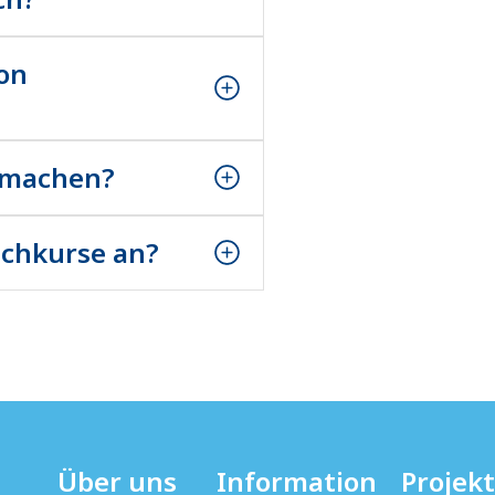
allen ukrainischen
ffen.
ion
allen ukrainischen
ffen.
itmachen?
allen ukrainischen
ffen.
achkurse an?
allen ukrainischen
ffen.
Über uns
Information
Projek