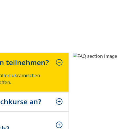
unterschiedlichen sprachlichen
Voraussetzungen und Lernzielen. […]
en teilnehmen?
allen ukrainischen
ffen.
achkurse an?
allen ukrainischen
ffen.
ch?