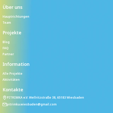
Über uns
Hauptrichtungen
Team
Projekte
Blog
FAQ
Partner
Information
Alle Projekte
Aktivitäten
Kontakte
PITRIMKA e.V. Wellritzstraße 38, 65183 Wiesbaden
pitrimka.wiesbaden@gmail.com