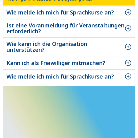
Wie melde ich mich für Sprachkurse an?
Unsere Kurse und Veranstaltungen stehen allen ukrainischen
Flüchtlingen in Wiesbaden und Umgebung offen.
Ist eine Voranmeldung für Veranstaltungen
erforderlich?
Unsere Kurse und Veranstaltungen stehen allen ukrainischen
Flüchtlingen in Wiesbaden und Umgebung offen.
Wie kann ich die Organisation
unterstützen?
Unsere Kurse und Veranstaltungen stehen allen ukrainischen
Flüchtlingen in Wiesbaden und Umgebung offen.
Kann ich als Freiwilliger mitmachen?
Unsere Kurse und Veranstaltungen stehen allen ukrainischen
Flüchtlingen in Wiesbaden und Umgebung offen.
Wie melde ich mich für Sprachkurse an?
Unsere Kurse und Veranstaltungen stehen allen ukrainischen
Flüchtlingen in Wiesbaden und Umgebung offen.