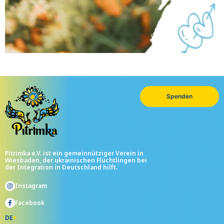
Spenden
Pitrimka e.V. ist ein gemeinnütziger Verein in
Wiesbaden, der ukrainischen Flüchtlingen bei
der Integration in Deutschland hilft.
Instagram
Facebook
DE