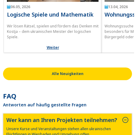
06.05, 2026
13.04, 2026
Logische Spiele und Mathematik
Wohnungssu
Wir lösen Rätsel, spielen und fördern das Denken mit
Wohnungssuche in
Kostja – dem ukrainischen Meister der logischen
besonders für M
Spiele.
Bürgergeld oder 
Wohnung in Deutsc
Weiter
besonders für M
Mit guter Vorbere
Informationen is
Wohnraum zu find
„angemessene Ko
Alle Neuigkeiten
FAQ
Antworten auf häufig gestellte Fragen
Wer kann an Ihren Projekten teilnehmen?
Unsere Kurse und Veranstaltungen stehen allen ukrainischen
Flüchtlingen in Wiesbaden und Umgebung offen.