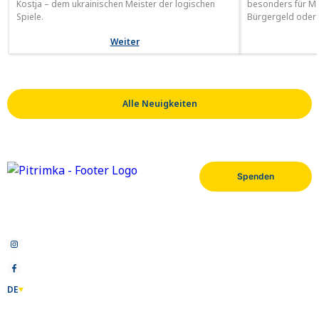
Kostja – dem ukrainischen Meister der logischen
besonders für M
Spiele.
Bürgergeld oder 
Wohnung in Deutsc
Weiter
besonders für M
Mit guter Vorbere
Informationen is
Wohnraum zu find
„angemessene Ko
Alle Neuigkeiten
Spenden
Pitrimka e.V. ist ein gemeinnütziger Verein in
Wiesbaden, der ukrainischen Flüchtlingen bei
der Integration in Deutschland hilft.
Instagram
Facebook
DE
Über uns