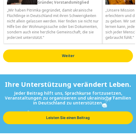
Gründer, Vorstandsmitglied
„Wir haben Pitrimka gegründet, damit ukrainische
„Unsere Mission 
Flüchtlinge in Deutschland mit ihren Schwierigkeiten
erleichtern und 
nicht allein gelassen werden. Hier finden sie nicht nur
zu geben. Wir set
Hilfe bei der Wohnungssuche oder bei Dokumenten,
lernen kann, jede
sondern auch eine herzliche Gemeinschaft, die sie
sich jeder Mensch
jederzeit unterstützt.“
gebraucht fühlt.“
Weiter
Ihre Unterstützung verändert Leben.
Jeder Beitrag hilft uns, Sprachkurse fortzusetzen,
Veranstaltungen zu organisieren und ukrainische Familien
in Deutschland zu unterstützen.
Leisten Sie einen Beitrag