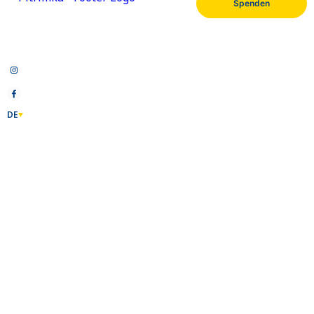
Spenden
Pitrimka e.V. ist ein gemeinnütziger Verein in
Wiesbaden, der ukrainischen Flüchtlingen bei
der Integration in Deutschland hilft.
Instagram
Facebook
DE
Über uns
Hauptrichtungen
Team
Projekte
Blog
FAQ
Partner
Information