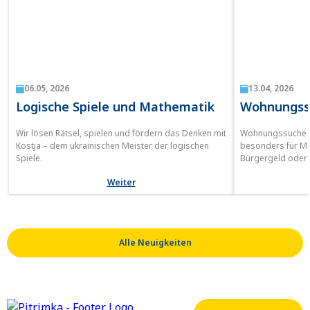
06.05, 2026
13.04, 2026
Logische Spiele und Mathematik
Wohnungssu
Wir lösen Rätsel, spielen und fördern das Denken mit
Wohnungssuche in
Kostja – dem ukrainischen Meister der logischen
besonders für M
Spiele.
Bürgergeld oder 
Wohnung in Deutsc
Weiter
besonders für M
Mit guter Vorbere
Informationen is
Wohnraum zu find
„angemessene Ko
Alle Neuigkeiten