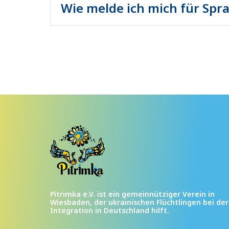
Wie melde ich mich für Spr
Unsere Kurse und Veranstaltungen stehen 
Flüchtlingen in Wiesbaden und Umgebung o
Pitrimka e.V. ist ein gemeinnütziger Verein in
Wiesbaden, der ukrainischen Flüchtlingen bei der
Integration in Deutschland hilft.