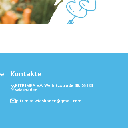
te
Kontakte
PITRIMKA e.V. Wellritzstraße 38, 65183
Wiesbaden
pitrimka.wiesbaden@gmail.com