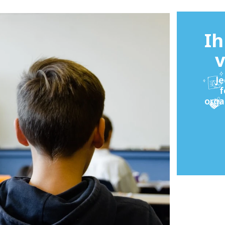
Ih
v
Je
f
orga