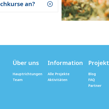
achkurse an?
allen ukrainischen
ffen.
Über uns
Information
Projek
Hauptrichtungen
Alle Projekte
Blog
Team
Aktivitäten
FAQ
Partner