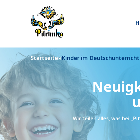
Skip
to
content
H
Startseite
»
Kinder im Deutschunterricht
Neuigk
u
Wir teilen alles, was bei „