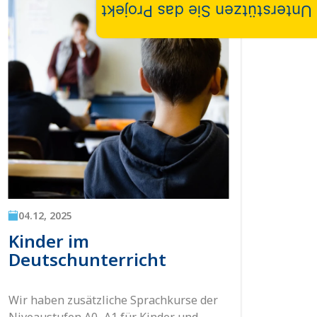
Unterstützen Sie das Projekt
04.12, 2025
04.1
Kinder im
Fam
Deutschunterricht
Im Se
Famil
Wir haben zusätzliche Sprachkurse der
Wohn