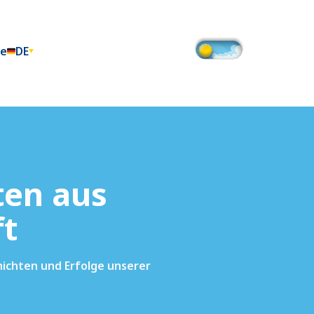
te
DE
ten aus
ft
chichten und Erfolge unserer