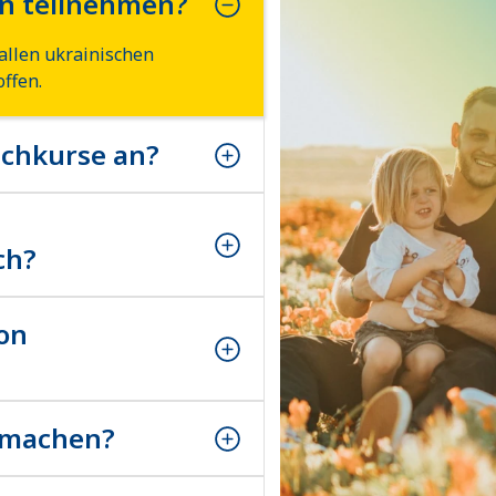
en teilnehmen?
allen ukrainischen
ffen.
achkurse an?
allen ukrainischen
ffen.
ch?
allen ukrainischen
ffen.
ion
allen ukrainischen
ffen.
itmachen?
allen ukrainischen
ffen.